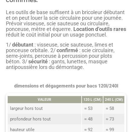
confirmés.
Les outils de base suffisent à un bricoleur débutant
et on peut louer la scie circulaire pour une journée.
Prévoir visseuse, scie sauteuse ou circulaire,
ponceuse, mètre et équerre.
Location d’outils rares
réduit le coût initial pour un usage ponctuel.
1/
débutant
: visseuse, scie sauteuse, limes et
ponceuse orbitale. 2/
confirmé
: scie circulaire,
serre‑joints, perceuse à percussion pour plots
béton. 3/
sécurité
: gants, lunettes, masque
antipoussière lors du démontage.
dimensions et dégagements pour bacs 120l/240l
VALEUR
120 L (CM)
240 L (CM)
largeur hors tout
≈ 53
≈ 58
profondeur hors tout
≈ 48
≈ 73
hauteur utile
≈ 92
≈ 99