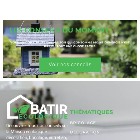
LES CONSEILS DU MOMENT
VOULOIR CONSTRUIRE UNE MAISON QUI CONSOMME MOINS D’ÉNERGIE N’EST
PAS DU TOUT UNE CHOSE FACILE.
Voir nos conseils
THÉMATIQUES
BRICOLAGE
Découvrez tous nos conseils sur
la Maison écologique :
DÉCORATION
décoration, bricolage, entretien,