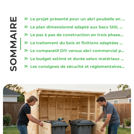
SOMMAIRE
Le projet présenté pour un abri poubelle en palette durable et fonctionnel.
Le plan dimensionné adapté aux bacs 120L et 240L avec mesures standardisées.
Le pas à pas de construction en trois phases claires et faciles à suivre pour débutants.
Le traitement du bois et finitions adaptées pour une durabilité optimale en extérieur.
Le comparatif DIY versus abri commercial pour orienter le choix selon budget et temps.
Le budget estimé et durée selon matériaux réutilisés ou neufs et niveau d’habileté.
Les consignes de sécurité et réglementaires à respecter pour une installation conforme.