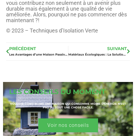
vous contribuez non seulement à un avenir plus
durable mais également à une qualité de vie
améliorée. Alors, pourquoi ne pas commencer dès
maintenant ?!
© 2023 – Techniques d’Isolation Verte
PRÉCÉDENT
SUIVANT
Les Avantages d’une Maison Passive: Efficacité Énergétique et Confort
Matériaux Écologiques : La Solution Durable pour un Habitat Sain
LES CONSEILS DU MOMENT
VOULOIR CONSTRUIRE UNE MAISON QUI CONSOMME MOINS D’ÉNERGIE N’EST
PAS DU TOUT UNE CHOSE FACILE.
Voir nos conseils