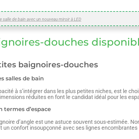
 salle de bain avec un nouveau miroir à LED
aignoires-douches disponib
etites baignoires-douches
es salles de bain
ité à s’intégrer dans les plus petites niches, est le choi
imensions réduites en font le candidat idéal pour les esp
en termes d’espace
ignoire d’angle est une astuce souvent sous-estimée. Non
nt un confort insoupçonné avec ses lignes encombrantes 