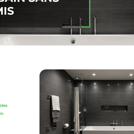
IS
bles
in