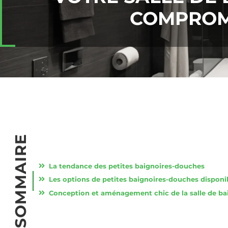
COMPROM
SOMMAIRE
La tendance des petites baignoires-douches
Les options de petites baignoires-douches disponi
Conception et aménagement chic de la salle de ba