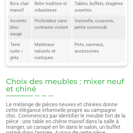
Bois clair
Relie tradition et
Tables, buffets, étagères
massif
robustesse
ouvertes
Accents
Profondeur sans
Vaisselle, coussins,
bleu
contraste violent
petite commode
sauge
Terre
Matériaux
Pots, carreaux,
cuite /
naturels et
accessoires
grès
rustiques
Choix des meubles : mixer neuf
et chiné
Le mélange de pièces neuves et chinées donne
cette élégance informelle propre au campagne
chic. Commencez par identifier le meuble fort de la
pièce : une table en chêne massif dans la salle à
manger, un canapé en lin dans le salon, un buffet
patiné dans l’entrée. Autour de cette pièce