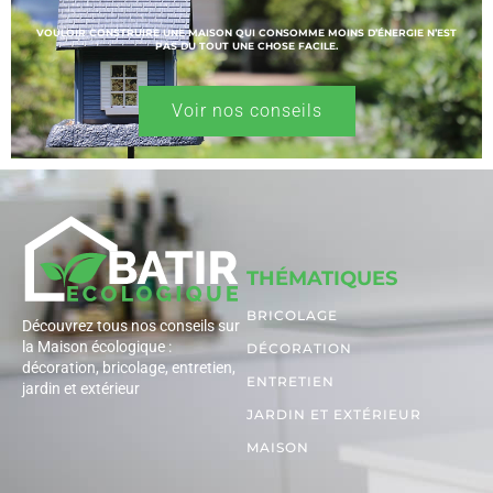
VOULOIR CONSTRUIRE UNE MAISON QUI CONSOMME MOINS D’ÉNERGIE N’EST
PAS DU TOUT UNE CHOSE FACILE.
Voir nos conseils
THÉMATIQUES
BRICOLAGE
Découvrez tous nos conseils sur
la Maison écologique :
DÉCORATION
décoration, bricolage, entretien,
ENTRETIEN
jardin et extérieur
JARDIN ET EXTÉRIEUR
MAISON