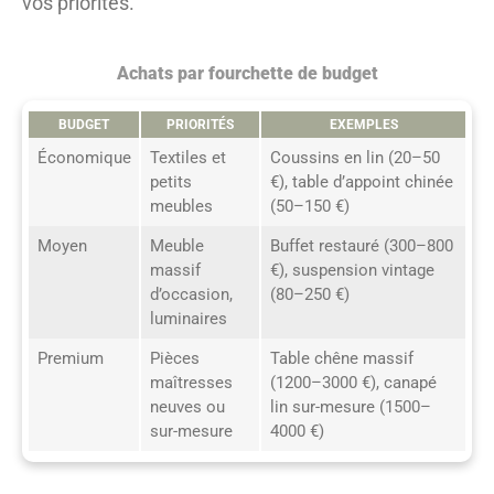
vos priorités.
Achats par fourchette de budget
BUDGET
PRIORITÉS
EXEMPLES
Économique
Textiles et
Coussins en lin (20–50
petits
€), table d’appoint chinée
meubles
(50–150 €)
Moyen
Meuble
Buffet restauré (300–800
massif
€), suspension vintage
d’occasion,
(80–250 €)
luminaires
Premium
Pièces
Table chêne massif
maîtresses
(1200–3000 €), canapé
neuves ou
lin sur-mesure (1500–
sur-mesure
4000 €)