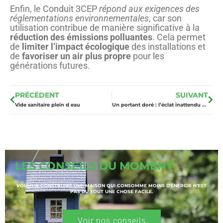
Enfin, le Conduit 3CEP
répond aux exigences des
réglementations environnementales
, car son
utilisation contribue de manière significative à la
réduction des émissions polluantes
. Cela permet
de
limiter l’impact écologique
des installations et
de
favoriser un air plus propre
pour les
générations futures.
PRÉCÉDENT
SUIVANT
Vide sanitaire plein d eau
Un portant doré : l’éclat inattendu qui illumine votre intérieur
LES CONSEILS DU MOMENT
VOULOIR CONSTRUIRE UNE MAISON QUI CONSOMME MOINS D’ÉNERGIE N’EST
PAS DU TOUT UNE CHOSE FACILE.
Voir nos conseils