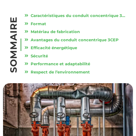
Caractéristiques du conduit concentrique 3CEP
SOMMAIRE
Format
Matériau de fabrication
Avantages du conduit concentrique 3CEP
Efficacité énergétique
Sécurité
Performance et adaptabilité
Respect de l’environnement