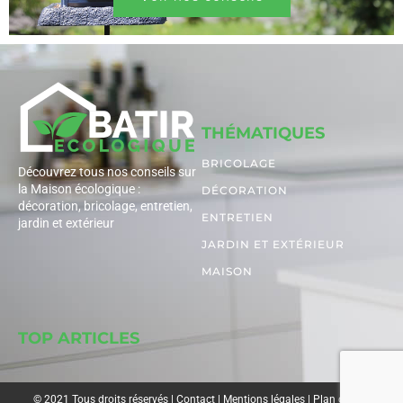
THÉMATIQUES
BRICOLAGE
Découvrez tous nos conseils sur
la Maison écologique :
DÉCORATION
décoration, bricolage, entretien,
ENTRETIEN
jardin et extérieur
JARDIN ET EXTÉRIEUR
MAISON
TOP ARTICLES
© 2021 Tous droits réservés |
Contact
|
Mentions légales
|
Plan du site