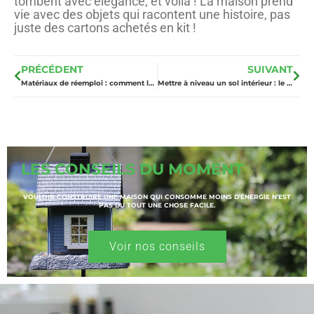
tombent avec élégance, et voilà ! La maison prend
vie avec des objets qui racontent une histoire, pas
juste des cartons achetés en kit !
PRÉCÉDENT
SUIVANT
Matériaux de réemploi : comment les utiliser dans ses travaux sans mauvaise surprise ?
Mettre à niveau un sol intérieur : le ragréage pour réussir sa rénovation
LES CONSEILS DU MOMENT
VOULOIR CONSTRUIRE UNE MAISON QUI CONSOMME MOINS D’ÉNERGIE N’EST
PAS DU TOUT UNE CHOSE FACILE.
Voir nos conseils