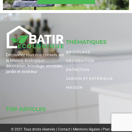
THÉMATIQUES
BRICOLAGE
Découvrez tous nos conseils sur
la Maison écologique :
DÉCORATION
décoration, bricolage, entretien,
ENTRETIEN
jardin et extérieur
JARDIN ET EXTÉRIEUR
MAISON
TOP ARTICLES
© 2021 Tous droits réservés |
Contact
|
Mentions légales
|
Plan du site