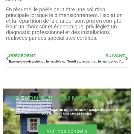
En résumé, le poêle peut être une solution
principale lorsque le dimensionnement, l’isolation
et la répartition de la chaleur sont pris en compte.
Pour un choix sûr et économique, privilégiez un
diagnostic professionnel et des installations
réalisées par des spécialistes certifiés.
PRÉCÉDENT
SUIVANT
Exemple devis peintre : le modèle chiffré pour un appartement de 50 m² ?
Treuil store banne : le manuel ou l’électrique, lequel choisir ?
LES CONSEILS DU MOMENT
VOULOIR CONSTRUIRE UNE MAISON QUI CONSOMME MOINS D’ÉNERGIE N’EST
PAS DU TOUT UNE CHOSE FACILE.
Voir nos conseils