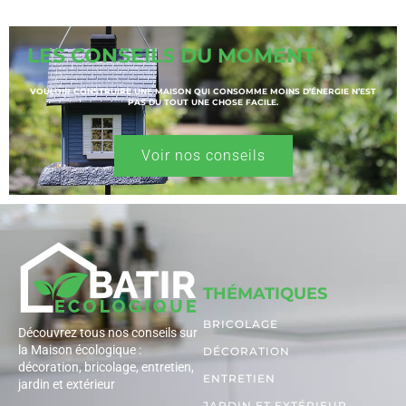
LES CONSEILS DU MOMENT
VOULOIR CONSTRUIRE UNE MAISON QUI CONSOMME MOINS D’ÉNERGIE N’EST
PAS DU TOUT UNE CHOSE FACILE.
Voir nos conseils
THÉMATIQUES
BRICOLAGE
Découvrez tous nos conseils sur
la Maison écologique :
DÉCORATION
décoration, bricolage, entretien,
ENTRETIEN
jardin et extérieur
JARDIN ET EXTÉRIEUR