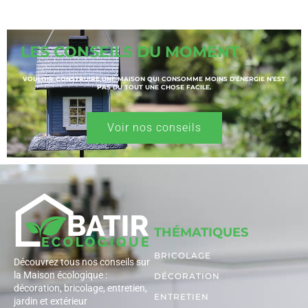
LES CONSEILS DU MOMENT
VOULOIR CONSTRUIRE UNE MAISON QUI CONSOMME MOINS D’ÉNERGIE N’EST
PAS DU TOUT UNE CHOSE FACILE.
Voir nos conseils
THÉMATIQUES
BRICOLAGE
Découvrez tous nos conseils sur
la Maison écologique :
DÉCORATION
décoration, bricolage, entretien,
ENTRETIEN
jardin et extérieur