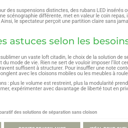
 pour des suspensions distinctes, des rubans LED inséré
e scénographie différente, met en valeur le coin repas, 
 Ainsi, le spectateur perçoit une partition claire sans jam
s astuces selon les besoin
sublimer un vaste loft citadin, le choix de la solution de
 du mode de vie. Rien ne sert de vouloir imposer l’îlot ce
avent suffisent à structurer. Pour insuffler une note cont
é jonglent avec les cloisons mobiles ou les meubles à roule
ons : plus le volume est restreint, plus la modularité pre
ner, expérimenter avec davantage de liberté tout en privi
aratif des solutions de séparation sans cloison