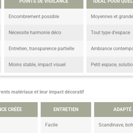
POINTS DE VIGILANCE
IDÉAL POUR QUE
Encombrement possible
Moyennes et grande
Nécessite harmonie déco
Tout type d’espace
Entretien, transparence partielle
Ambiance contempo
Moins stable, impact visuel
Petit espace, soluti
rents matériaux et leur impact décoratif
CE CRÉÉE
ENTRETIEN
ADAPTÉ 
Facile
Scandinave, bo