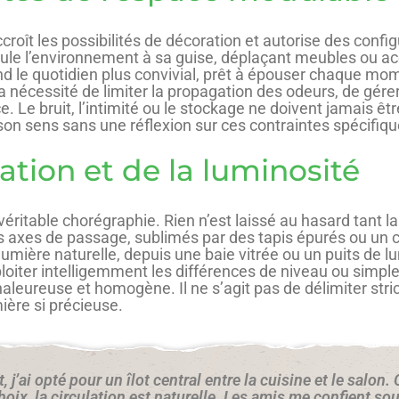
roît les possibilités de décoration et autorise des config
ule l’environnement à sa guise, déplaçant meubles ou acc
end le quotidien plus convivial, prêt à épouser chaque mo
nécessité de limiter la propagation des odeurs, de gérer
Le bruit, l’intimité ou le stockage ne doivent jamais êt
 son sens sans une réflexion sur ces contraintes spécifiqu
lation et de la luminosité
véritable chorégraphie. Rien n’est laissé au hasard tant la
 Les axes de passage, sublimés par des tapis épurés ou un
lumière naturelle, depuis une baie vitrée ou un puits de lu
ploiter intelligemment les différences de niveau ou simple
leureuse et homogène. Il ne s’agit pas de délimiter str
mière si précieuse.
j’ai opté pour un îlot central entre la cuisine et le salon
hoix, la circulation est naturelle. Les amis me confient sou