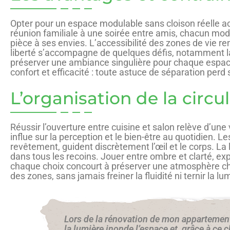
Opter pour un espace modulable sans cloison réelle acc
réunion familiale à une soirée entre amis, chacun mod
pièce à ses envies. L’accessibilité des zones de vie r
liberté s’accompagne de quelques défis, notamment la 
préserver une ambiance singulière pour chaque espace. 
confort et efficacité : toute astuce de séparation perd
L’organisation de la circu
Réussir l’ouverture entre cuisine et salon relève d’une 
influe sur la perception et le bien-être au quotidien.
revêtement, guident discrètement l’œil et le corps. La 
dans tous les recoins. Jouer entre ombre et clarté, ex
chaque choix concourt à préserver une atmosphère cha
des zones, sans jamais freiner la fluidité ni ternir la lu
Lors de la rénovation de mon appartement, 
la lumière inonde l’espace et, grâce à ce c