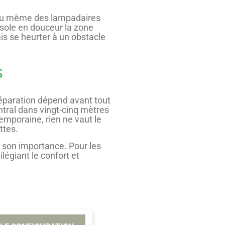
s ou même des lampadaires
isole en douceur la zone
ais se heurter à un obstacle
s
 séparation dépend avant tout
ntral dans vingt-cinq mètres
emporaine, rien ne vaut le
ttes.
nd son importance. Pour les
légiant le confort et