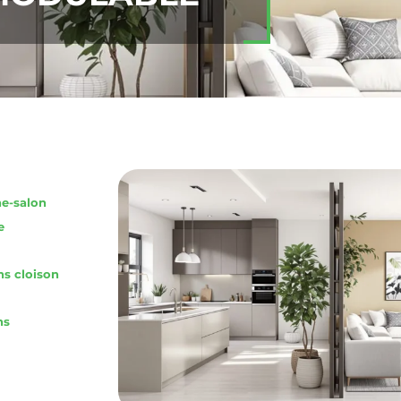
ne-salon
e
ns cloison
ns