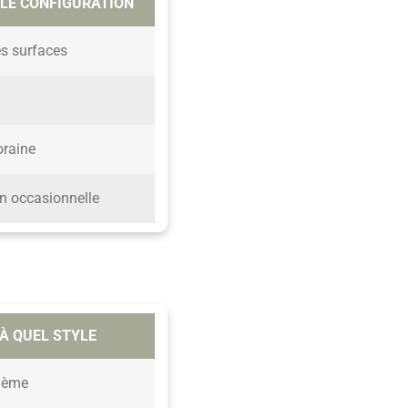
LLE CONFIGURATION
s surfaces
raine
on occasionnelle
À QUEL STYLE
hème