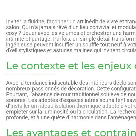
Inviter la fluidité, façonner un art inédit de vivre et 
salon. Qui n’a jamais rêvé d’un lieu convivial et modulab
cosy ? Jouer avec les volumes et orchestrer une harmon
intimité et partage. Parfois, un simple détail transfo
ingénieuse peuvent insuffler un souffle tout neuf à votr
d’œil stylistiques et astuces malines qui invitent circul
Le contexte et les enjeux
Avec la tendance indiscutable des intérieurs déclois
nombreux passionnés de décoration. Cette configuration 
Pourtant, l’absence de mur traditionnel soulève de n
sonores. Les adeptes d’espaces aérés souhaitent savam
d’
Installer un rideau isolation thermique adapté à vot
empiéter sur la luminosité ou la circulation. La reche
profonde, et à une quête d’harmonie dans l’aménage
Les avantages et contrai