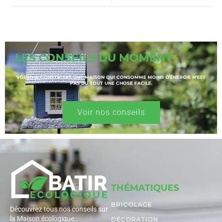
LES CONSEILS DU MOMENT
VOULOIR CONSTRUIRE UNE MAISON QUI CONSOMME MOINS D’ÉNERGIE N’EST
PAS DU TOUT UNE CHOSE FACILE.
Voir nos conseils
THÉMATIQUES
BRICOLAGE
Découvrez tous nos conseils sur
la Maison écologique :
DÉCORATION