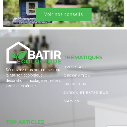
Voir nos conseils
THÉMATIQUES
BRICOLAGE
Découvrez tous nos conseils sur
la Maison écologique :
DÉCORATION
décoration, bricolage, entretien,
ENTRETIEN
jardin et extérieur
JARDIN ET EXTÉRIEUR
MAISON
TOP ARTICLES