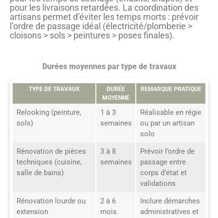
pour les livraisons retardées. La coordination des
artisans permet d’éviter les temps morts : prévoir
l’ordre de passage idéal (électricité/plomberie >
cloisons > sols > peintures > poses finales).
Durées moyennes par type de travaux
TYPE DE TRAVAUX
DURÉE
REMARQUE PRATIQUE
MOYENNE
Relooking (peinture,
1 à 3
Réalisable en régie
sols)
semaines
ou par un artisan
solo
Rénovation de pièces
3 à 8
Prévoir l’ordre de
techniques (cuisine,
semaines
passage entre
salle de bains)
corps d’état et
validations
Rénovation lourde ou
2 à 6
Inclure démarches
extension
mois
administratives et