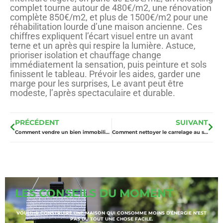
complet tourne autour de 480€/m2, une rénovation
complète 850€/m2, et plus de 1500€/m2 pour une
réhabilitation lourde d’une maison ancienne. Ces
chiffres expliquent l’écart visuel entre un avant
terne et un après qui respire la lumière. Astuce,
prioriser isolation et chauffage change
immédiatement la sensation, puis peinture et sols
finissent le tableau. Prévoir les aides, garder une
marge pour les surprises, Le avant peut être
modeste, l’après spectaculaire et durable.
PRÉCÉDENT
SUIVANT
Comment vendre un bien immobilier luxe rapidement ?
Comment nettoyer le carrelage au sol : La méthode sans traces
LES CONSEILS DU MOMENT
VOULOIR CONSTRUIRE UNE MAISON QUI CONSOMME MOINS D’ÉNERGIE N’EST
PAS DU TOUT UNE CHOSE FACILE.