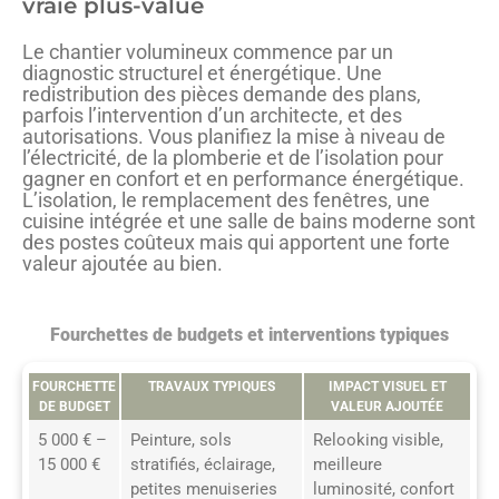
vraie plus-value
Le chantier volumineux commence par un
diagnostic structurel et énergétique. Une
redistribution des pièces demande des plans,
parfois l’intervention d’un architecte, et des
autorisations. Vous planifiez la mise à niveau de
l’électricité, de la plomberie et de l’isolation pour
gagner en confort et en performance énergétique.
L’isolation, le remplacement des fenêtres, une
cuisine intégrée et une salle de bains moderne sont
des postes coûteux mais qui apportent une forte
valeur ajoutée au bien.
Fourchettes de budgets et interventions typiques
FOURCHETTE
TRAVAUX TYPIQUES
IMPACT VISUEL ET
DE BUDGET
VALEUR AJOUTÉE
5 000 € –
Peinture, sols
Relooking visible,
15 000 €
stratifiés, éclairage,
meilleure
petites menuiseries
luminosité, confort