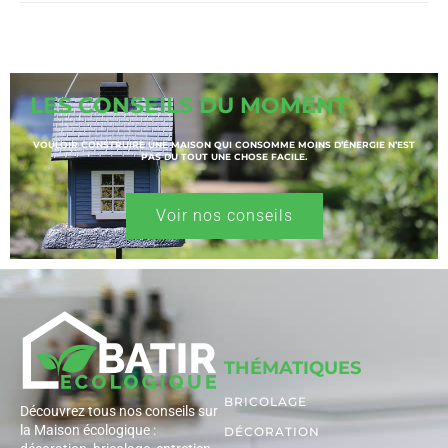
LES CONSEILS DU MOMENT
VOULOIR CONSTRUIRE UNE MAISON QUI CONSOMME MOINS D’ÉNERGIE N’EST
PAS DU TOUT UNE CHOSE FACILE.
Voir nos conseils
THÉMATIQUES
BRICOLAGE
Découvrez tous nos conseils sur
la Maison écologique :
DÉCORATION