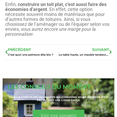
Enfin,
construire un toit plat, c’est aussi faire des
économies d’argent
. En effet, cette option
nécessite souvent moins de matériaux que pour
d’autres formes de toitures. Ainsi, si vous
choisissez de l’aménager ou de l’équiper selon vos
envies,
vous aurez encore une marge pour la
personnaliser.
PRÉCÉDENT
SUIVANT
C’est quoi une peinture dite bio ?
La table haute, un meuble tendance à avoir chez soi
LES CONSEILS DU MOMENT
VOULOIR CONSTRUIRE UNE MAISON QUI CONSOMME MOINS D’ÉNERGIE N’EST
PAS DU TOUT UNE CHOSE FACILE.
Voir nos conseils