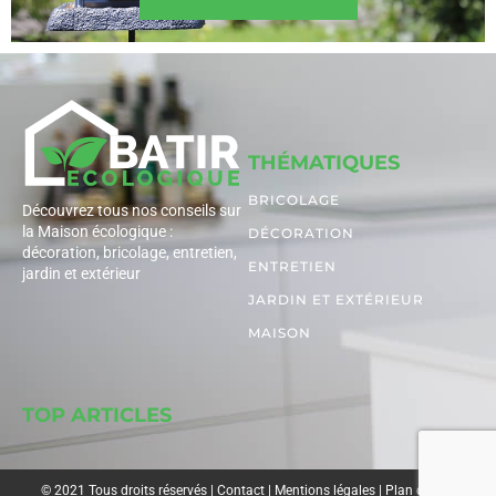
THÉMATIQUES
BRICOLAGE
Découvrez tous nos conseils sur
la Maison écologique :
DÉCORATION
décoration, bricolage, entretien,
ENTRETIEN
jardin et extérieur
JARDIN ET EXTÉRIEUR
MAISON
TOP ARTICLES
© 2021 Tous droits réservés |
Contact
|
Mentions légales
|
Plan du site