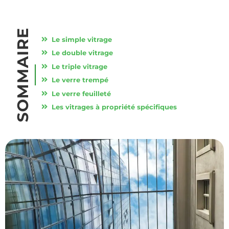
SOMMAIRE
Le simple vitrage
Le double vitrage
Le triple vitrage
Le verre trempé
Le verre feuilleté
Les vitrages à propriété spécifiques