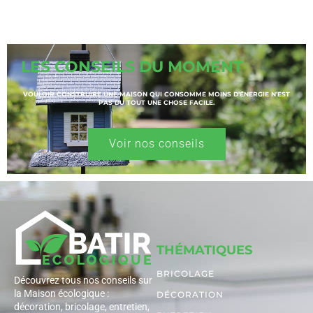
LES CONSEILS DU MOMENT
VOULOIR CONSTRUIRE UNE MAISON QUI CONSOMME MOINS D’ÉNERGIE N’EST
PAS DU TOUT UNE CHOSE FACILE.
Voir nos conseils
THÉMATIQUES
BRICOLAGE
Découvrez tous nos conseils sur
la Maison écologique :
DÉCORATION
décoration, bricolage, entretien,