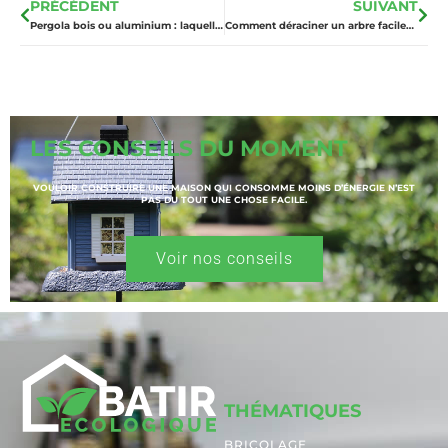
PRÉCÉDENT
SUIVANT
Pergola bois ou aluminium : laquelle choisir pour son extérieur ?
Comment déraciner un arbre facilement : la méthode simple pour votre jardin
LES CONSEILS DU MOMENT
VOULOIR CONSTRUIRE UNE MAISON QUI CONSOMME MOINS D’ÉNERGIE N’EST
PAS DU TOUT UNE CHOSE FACILE.
Voir nos conseils
THÉMATIQUES
BRICOLAGE