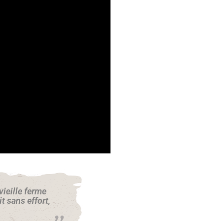
vieille ferme
t sans effort,