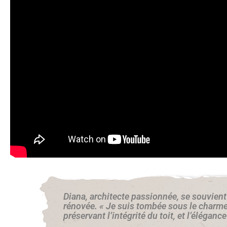
Diana, architecte passionnée, se souvient 
rénovée. « Je suis tombée sous le charme d
préservant l’intégrité du toit, et l’éléganc