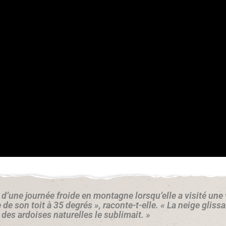
d’une journée froide en montagne lorsqu’elle a visité une 
e son toit à 35 degrés », raconte-t-elle. « La neige glissai
e des ardoises naturelles le sublimait. »