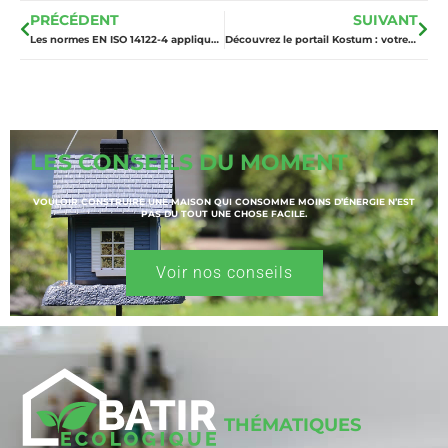
PRÉCÉDENT
SUIVANT
Les normes EN ISO 14122-4 appliquées aux échelles à crinoline : ce qu’il faut retenir
Découvrez le portail Kostum : votre accès à des solutions sur mesure
LES CONSEILS DU MOMENT
VOULOIR CONSTRUIRE UNE MAISON QUI CONSOMME MOINS D’ÉNERGIE N’EST
PAS DU TOUT UNE CHOSE FACILE.
Voir nos conseils
THÉMATIQUES