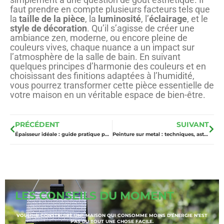
faut prendre en compte plusieurs facteurs tels que
la
taille de la pièce
, la
luminosité
, l’
éclairage
, et le
style de décoration
. Qu’il s’agisse de créer une
ambiance zen, moderne, ou encore pleine de
couleurs vives, chaque nuance a un impact sur
l’atmosphère de la salle de bain. En suivant
quelques principes d’harmonie des couleurs et en
choisissant des finitions adaptées à l’humidité,
vous pourrez transformer cette pièce essentielle de
votre maison en un véritable espace de bien-être.
PRÉCÉDENT
SUIVANT
Épaisseur idéale : guide pratique pour une porte à galandage réussie
Peinture sur metal : techniques, astuces et inspirations déco
LES CONSEILS DU MOMENT
VOULOIR CONSTRUIRE UNE MAISON QUI CONSOMME MOINS D’ÉNERGIE N’EST
PAS DU TOUT UNE CHOSE FACILE.