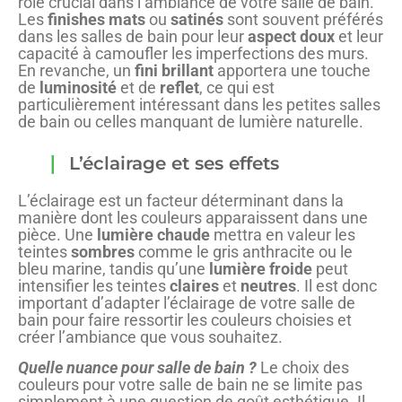
rôle crucial dans l’ambiance de votre salle de bain.
Les
finishes mats
ou
satinés
sont souvent préférés
dans les salles de bain pour leur
aspect doux
et leur
capacité à camoufler les imperfections des murs.
En revanche, un
fini brillant
apportera une touche
de
luminosité
et de
reflet
, ce qui est
particulièrement intéressant dans les petites salles
de bain ou celles manquant de lumière naturelle.
L’éclairage et ses effets
L’éclairage est un facteur déterminant dans la
manière dont les couleurs apparaissent dans une
pièce. Une
lumière chaude
mettra en valeur les
teintes
sombres
comme le gris anthracite ou le
bleu marine, tandis qu’une
lumière froide
peut
intensifier les teintes
claires
et
neutres
. Il est donc
important d’adapter l’éclairage de votre salle de
bain pour faire ressortir les couleurs choisies et
créer l’ambiance que vous souhaitez.
Quelle nuance pour salle de bain ?
Le choix des
couleurs pour votre salle de bain ne se limite pas
simplement à une question de goût esthétique. Il