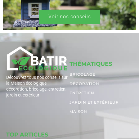
Voir nos conseils
THÉMATIQUES
BRICOLAGE
Découvrez tous nos conseils sur
la Maison écologique :
DÉCORATION
décoration, bricolage, entretien,
ENTRETIEN
jardin et extérieur
JARDIN ET EXTÉRIEUR
MAISON
TOP ARTICLES