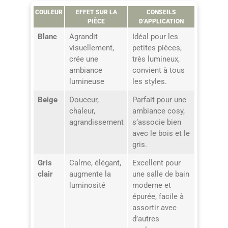
COULEUR
EFFET SUR LA
CONSEILS
PIÈCE
D’APPLICATION
Blanc
Agrandit
Idéal pour les
visuellement,
petites pièces,
crée une
très lumineux,
ambiance
convient à tous
lumineuse
les styles.
Beige
Douceur,
Parfait pour une
chaleur,
ambiance cosy,
agrandissement
s’associe bien
avec le bois et le
gris.
Gris
Calme, élégant,
Excellent pour
clair
augmente la
une salle de bain
luminosité
moderne et
épurée, facile à
assortir avec
d’autres