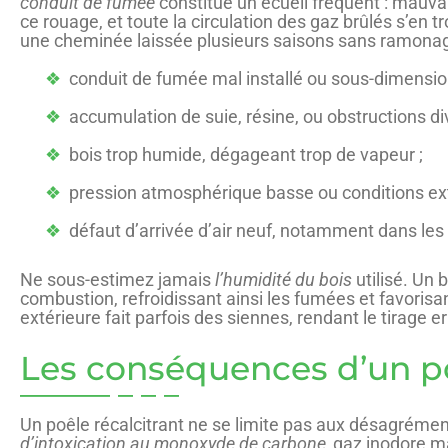
conduit de fumée
constitue un écueil fréquent : mauvai
ce rouage, et toute la circulation des gaz brûlés s’en tr
une cheminée laissée plusieurs saisons sans ramonage, 
conduit de fumée mal installé ou sous-dimensio
accumulation de suie, résine, ou obstructions di
bois trop humide, dégageant trop de vapeur ;
pression atmosphérique basse ou conditions ext
défaut d’arrivée d’air neuf, notamment dans les
Ne sous-estimez jamais
l’humidité du bois
utilisé. Un 
combustion, refroidissant ainsi les fumées et favorisa
extérieure fait parfois des siennes, rendant le tirage e
Les conséquences d’un poê
Un poêle récalcitrant ne se limite pas aux désagréments
d’intoxication au monoxyde de carbone,
gaz inodore mai