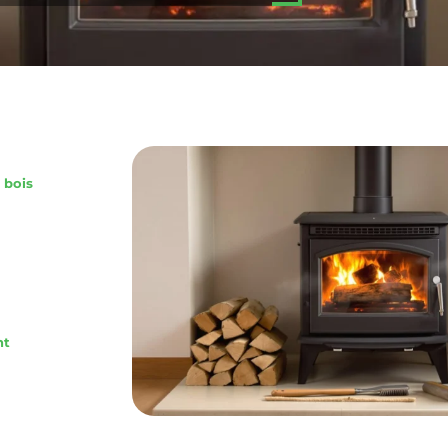
 bois
nt