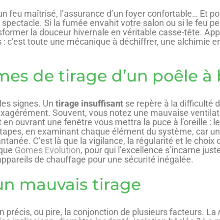
n feu maîtrisé, l’assurance d’un foyer confortable… Et pour
pectacle. Si la fumée envahit votre salon ou si le feu pei
rmer la douceur hivernale en véritable casse-tête. Appr
 : c’est toute une mécanique à déchiffrer, une alchimie ent
es de tirage d’un poêle à 
 les signes. Un
tirage insuffisant
se repère à la difficulté
se exagérément. Souvent, vous notez une mauvaise ventilat
en ouvrant une fenêtre vous mettra la puce à l’oreille : le
étapes, en examinant chaque élément du système, car u
antanée. C’est là que la vigilance, la régularité et le choix
 que
Gomes Evolution
, pour qui l’excellence s’incarne ju
os appareils de chauffage pour une sécurité inégalée.
un mauvais tirage
 précis, ou pire, la conjonction de plusieurs facteurs. La