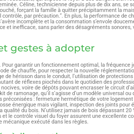
minée. Céline, technicienne depuis plus de dix ans, se s
bouché, forçant la famille à quitter précipitamment la mai
 contrôle, par précaution.”. En plus, la performance de ch
n s’avère incomplète et la consommation s’envole doucem
ce et inefficace, sans parler des désagréments sonores, vi
 et gestes à adopter
. Pour garantir un fonctionnement optimal, la fréquence j
iode de chauffe, pour respecter la nouvelle réglementation
e de hérisson dans le conduit, l’utilisation de protections
 autant de réflexes piochés dans le quotidien des professio
 nocives, voire de dépôts pouvant encrasser le circuit d’a
kit de ramonage, qu’il s’agisse d’un modèle universal ou
pes préconisées : fermeture hermétique de votre logement 
e énergique mais vigilant, inspection des joints pour évi
a qualité du bois. N’utilisez jamais de bois dépassant 20 
frais et le contrôle visuel du foyer assurent une excellent
e mécanique exécuté dans les règles.