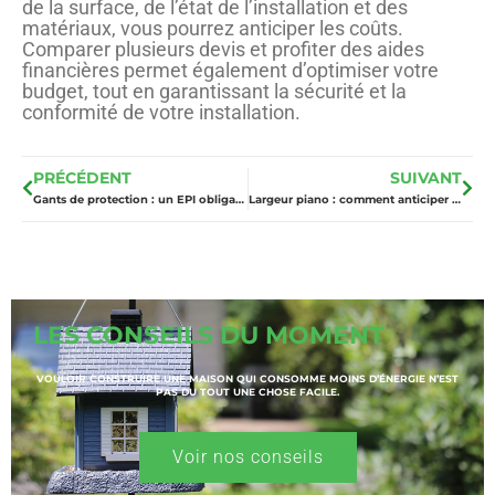
de la surface, de l’état de l’installation et des
matériaux, vous pourrez anticiper les coûts.
Comparer plusieurs devis et profiter des aides
financières permet également d’optimiser votre
budget, tout en garantissant la sécurité et la
conformité de votre installation.
PRÉCÉDENT
SUIVANT
Gants de protection : un EPI obligatoire sur les chantiers
Largeur piano : comment anticiper les contraintes pour un déménagement sans risque ?
LES CONSEILS DU MOMENT
VOULOIR CONSTRUIRE UNE MAISON QUI CONSOMME MOINS D’ÉNERGIE N’EST
PAS DU TOUT UNE CHOSE FACILE.
Voir nos conseils