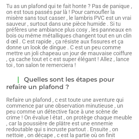
Tu as un plafond qui te fait honte ? Pas de panique ,
on est tous passés par là ! Pour camoufler la
misère sans tout casser , le lambris PVC est un vrai
sauveur , surtout dans une pièce humide . Si tu
préfères une ambiance plus cosy , les panneaux en
bois ou même métalliques changent tout en un clin
d œil . C est rapide , ça résiste aux fissures et ça
donne un look de dingue . C est un peu comme
mettre un joli chapeau un jour de mauvaise coiffure
, ça cache tout et c est super élégant ! Allez , lance
toi , ton salon te remerciera !
Quelles sont les étapes pour
refaire un plafond ?
Refaire un plafond , c est toute une aventure qui
commence par une observation minutieuse , un
peu comme un détective face à une scène de
crime ! On évalue l état , on protège chaque meuble
, car la poussière de plâtre est une ennemie
redoutable qui s incruste partout . Ensuite , on
nettoie , on décape , c est la partie où on finit