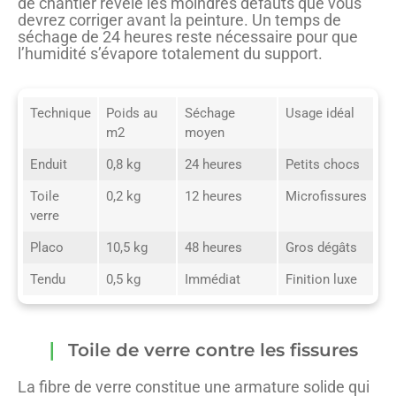
de chantier révèle les moindres défauts que vous
devrez corriger avant la peinture. Un temps de
séchage de 24 heures reste nécessaire pour que
l’humidité s’évapore totalement du support.
Technique
Poids au
Séchage
Usage idéal
m2
moyen
Enduit
0,8 kg
24 heures
Petits chocs
Toile
0,2 kg
12 heures
Microfissures
verre
Placo
10,5 kg
48 heures
Gros dégâts
Tendu
0,5 kg
Immédiat
Finition luxe
Toile de verre contre les fissures
La fibre de verre constitue une armature solide qui