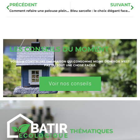
PRÉCÉDENT
SUIVANT
Comment refaire une pelouse pleine de mauvaises herbes : Les étapes indispensables ?
Bleu sarcelle : le choix élégant face au traditionnel bleu canard ?
LES CONSEILS DU MOMENT
VOULOIR CONSTRUIRE UNE MAISON QUI CONSOMME MOINS D’ÉNERGIE N’EST
PAS DU TOUT UNE CHOSE FACILE.
Voir nos conseils
THÉMATIQUES