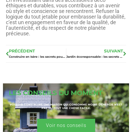
éthiques et durables, vous contribuez à un avenir
où style et conscience se rencontrent. Refuser la
logique du tout jetable pour embrasser la durabilité,
c’est un engagement en faveur de la qualité, de
l’autenticité, et du respect de notre planète
précieuse.
PRÉCÉDENT
SUIVANT
Construire en Isère : les secrets pour une maison unique
Jardin écoresponsable : les secrets d’un entretien sans impact caché
LES CONSEILS DU MOMENT
VOULOIR CONSTRUIRE UNE MAISON QUI CONSOMME MOINS D’ÉNERGIE N’EST
PAS DU TOUT UNE CHOSE FACILE.
Voir nos conseils