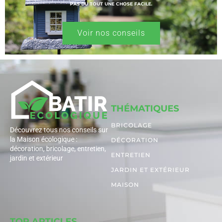
PAS DU TOUT UNE CHOSE FACILE.
Voir nos conseils
THÉMATIQUES
BRICOLAGE
Découvrez tous nos conseils sur
la Maison écologique :
DÉCORATION
décoration, bricolage, entretien,
ENTRETIEN
jardin et extérieur
JARDIN ET EXTÉRIEUR
MAISON
TOP ARTICLES