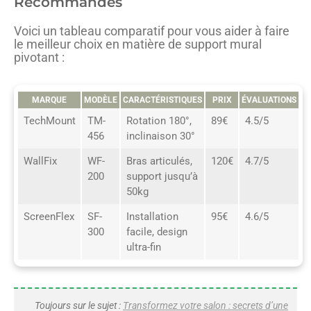
Recommandés
Voici un tableau comparatif pour vous aider à faire
le meilleur choix en matière de support mural
pivotant :
MARQUE
MODÈLE
CARACTÉRISTIQUES
PRIX
ÉVALUATIONS
TechMount
TM-
Rotation 180°,
89€
4.5/5
456
inclinaison 30°
WallFix
WF-
Bras articulés,
120€
4.7/5
200
support jusqu’à
50kg
ScreenFlex
SF-
Installation
95€
4.6/5
300
facile, design
ultra-fin
Toujours sur le sujet :
Transformez votre salon : secrets d’une