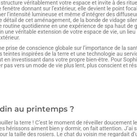
le structure véritablement votre espace et invite à des ritu
fenêtre donnant sur l’extérieur, elle devient le point foca
’intensité lumineuse et même d’intégrer des diffuseurs
e détail de cet aménagement, de la bonde de vidage sile
e routine quotidienne en une expérience de spa haut de
ain une véritable extension de votre espace de vie, un lieu
xtérieur.
’une prise de conscience globale sur l’importance de la s
les teintes inspirées de la terre et une technologie au ser
ut en investissant dans votre propre bien-être. Pour Sop
r pas vers un mode de vie plus lent, plus conscient et r
din au printemps ?
uiller la terre ! C’est le moment de réveiller doucement l
 hérissons aiment bien y dormir, on fait attention. J’ai s
pour la taille des rosiers. Le chat du voisin me regardait d’u