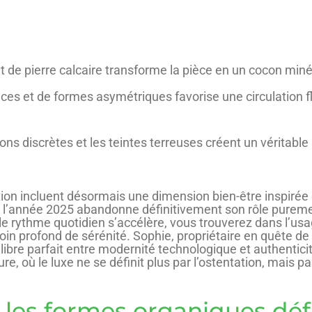
 et de pierre calcaire transforme la pièce en un cocon miné
uces et de formes asymétriques favorise une circulation f
tions discrètes et les teintes terreuses créent un véritabl
tion incluent désormais une dimension bien-être inspiré
 l’année 2025 abandonne définitivement son rôle purement
 rythme quotidien s’accélère, vous trouverez dans l’usa
oin profond de sérénité. Sophie, propriétaire en quête 
libre parfait entre modernité technologique et authenticit
, où le luxe ne se définit plus par l’ostentation, mais par
 les formes organiques défi