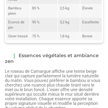
Bambou
85 %
2,5 kg
Élevée
plein
Écorce de
95 %
3,2 kg
Excellente
pin
Osier tressé
75 %
1,8 kg
Bonne
Essences végétales et ambiance
zen
Le roseau de Camargue affiche une teinte beige
clair qui capture parfaitement la lumière naturelle
du matin. Vous pouvez préférer le bambou si vous
cherchez une nuance plus chaude tirant vers le
miel ou le brun foncé. L’osier offre une densité
supérieure qui occulte mieux le mur situé derrière
votre installation. Chaque essence apporte sa
propre signature visuelle et modifie la perception
du volume global de la chambre.