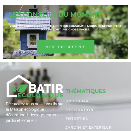
LES CONSEILS DU MOMENT
VOULOIR CONSTRUIRE UNE MAISON QUI CONSOMME MOINS D’ÉNERGIE N’EST
PAS DU TOUT UNE CHOSE FACILE.
Voir nos conseils
THÉMATIQUES
BRICOLAGE
Découvrez tous nos conseils sur
la Maison écologique :
DÉCORATION
décoration, bricolage, entretien,
ENTRETIEN
jardin et extérieur
JARDIN ET EXTÉRIEUR