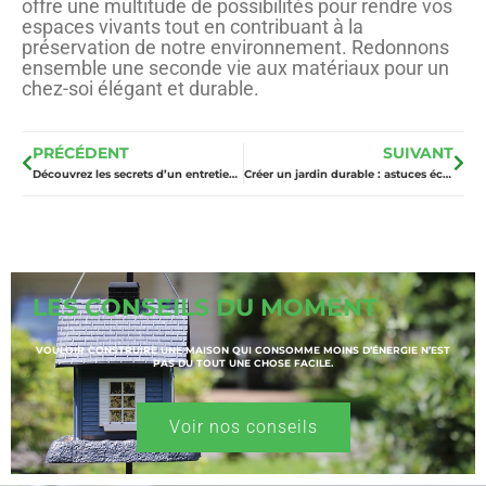
offre une multitude de possibilités pour rendre vos
espaces vivants tout en contribuant à la
préservation de notre environnement. Redonnons
ensemble une seconde vie aux matériaux pour un
chez-soi élégant et durable.
PRÉCÉDENT
SUIVANT
Découvrez les secrets d’un entretien facile pour votre micro station d’épuration
Créer un jardin durable : astuces éco-responsables pour une maison verte
LES CONSEILS DU MOMENT
VOULOIR CONSTRUIRE UNE MAISON QUI CONSOMME MOINS D’ÉNERGIE N’EST
PAS DU TOUT UNE CHOSE FACILE.
Voir nos conseils