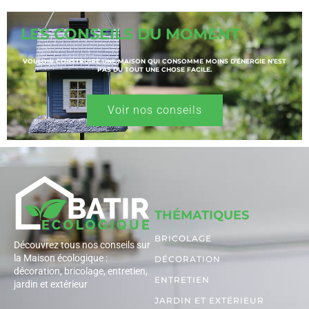
LES CONSEILS DU MOMENT
VOULOIR CONSTRUIRE UNE MAISON QUI CONSOMME MOINS D’ÉNERGIE N’EST
PAS DU TOUT UNE CHOSE FACILE.
Voir nos conseils
THÉMATIQUES
BRICOLAGE
Découvrez tous nos conseils sur
la Maison écologique :
DÉCORATION
décoration, bricolage, entretien,
ENTRETIEN
jardin et extérieur
JARDIN ET EXTÉRIEUR