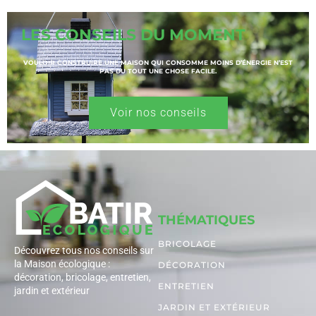
LES CONSEILS DU MOMENT
VOULOIR CONSTRUIRE UNE MAISON QUI CONSOMME MOINS D’ÉNERGIE N’EST
PAS DU TOUT UNE CHOSE FACILE.
Voir nos conseils
THÉMATIQUES
BRICOLAGE
Découvrez tous nos conseils sur
la Maison écologique :
DÉCORATION
décoration, bricolage, entretien,
ENTRETIEN
jardin et extérieur
JARDIN ET EXTÉRIEUR