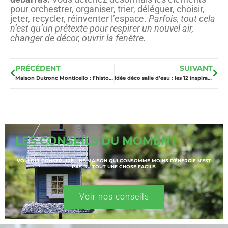
pour orchestrer, organiser, trier, déléguer, choisir,
jeter, recycler, réinventer l’espace.
Parfois, tout cela
n’est qu’un prétexte pour respirer un nouvel air,
changer de décor, ouvrir la fenêtre.
PRÉCÉDENT
SUIVANT
Maison Dutronc Monticello : l’histoire et le quotidien d’une villa mythique
Idée déco salle d’eau : les 12 inspirations pour sublimer un petit espace
LES CONSEILS DU MOMENT
VOULOIR CONSTRUIRE UNE MAISON QUI CONSOMME MOINS D’ÉNERGIE N’EST
PAS DU TOUT UNE CHOSE FACILE.
Voir nos conseils