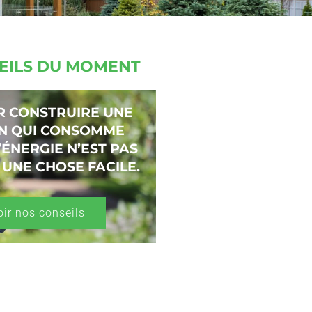
EILS DU MOMENT
R CONSTRUIRE UNE
N QUI CONSOMME
’ÉNERGIE N’EST PAS
 UNE CHOSE FACILE.
oir nos conseils