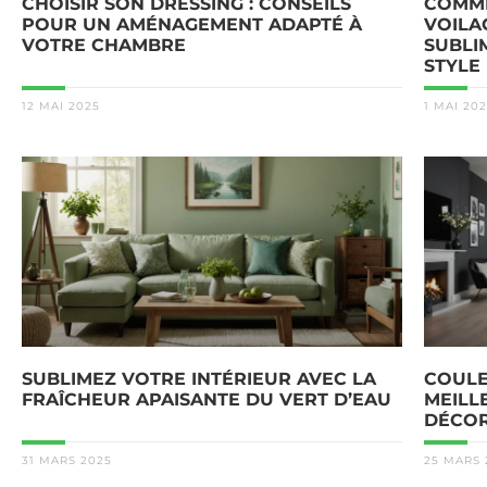
CHOISIR SON DRESSING : CONSEILS
COMME
POUR UN AMÉNAGEMENT ADAPTÉ À
VOILA
VOTRE CHAMBRE
SUBLI
STYLE
12 MAI 2025
1 MAI 20
SUBLIMEZ VOTRE INTÉRIEUR AVEC LA
COULE
FRAÎCHEUR APAISANTE DU VERT D’EAU
MEILL
DÉCOR
31 MARS 2025
25 MARS 